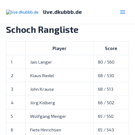
Zum
Inhalt
live.dkubbb.de
Main
springen
Schoch Rangliste
Men
Player
Score
1
Jais Langer
80 / 560
2
Klaus Riedel
68 / 530
3
John Krause
68 / 513
4
Jörg Kolberg
66 / 502
5
Wolfgang Menger
65 / 550
6
Fiete Hinrichsen
65 / 543