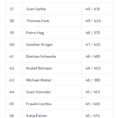
37
Sven Siefke
49 / 435
38
Thomas Funk
49 / 424
39
Patric Hag
48 / 370
40
Günther Kröger
47 / 426
41
Bastian Schweda
46 / 485
42
Rudolf Bilmaier
46 / 402
43
Michael Weber
46 / 380
44
Sven Schröder
45 / 453
45
Frauke Lischka
45 / 445
46
Katja Patzer
45 / 414