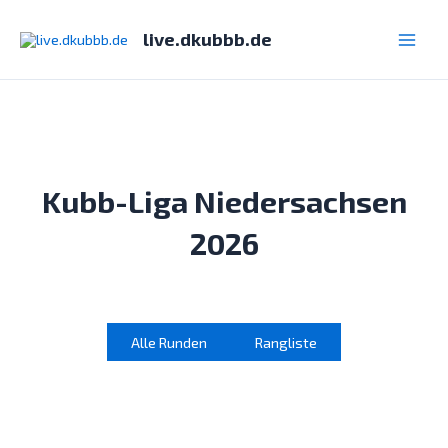
Zum
Inhalt
live.dkubbb.de
Main
springen
Men
Kubb-Liga Niedersachsen
2026
Alle Runden
Rangliste