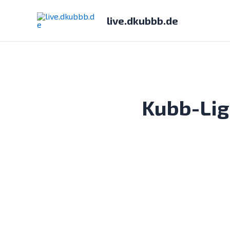
Zum
Inhalt
live.dkubbb.de
springen
Kubb-Lig