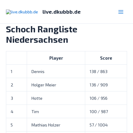
Zum
Inhalt
live.dkubbb.de
Main
springen
Schoch Rangliste
Men
Niedersachsen
Player
Score
1
Dennis
138 / 863
2
Holger Meier
136 / 909
3
Hotte
106 / 956
4
Tim
100 / 987
5
Mathias Holzer
57 / 1004