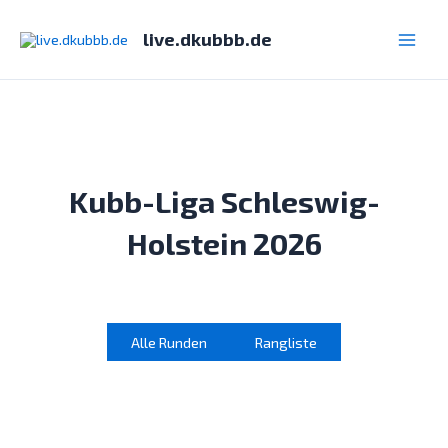
Zum
Inhalt
live.dkubbb.de
Main
springen
Men
Kubb-Liga Schleswig-
Holstein 2026
Alle Runden
Rangliste