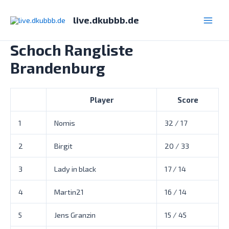
Zum
Inhalt
live.dkubbb.de
Main
springen
Schoch Rangliste
Men
Brandenburg
Player
Score
1
Nomis
32 / 17
2
Birgit
20 / 33
3
Lady in black
17 / 14
4
Martin21
16 / 14
5
Jens Granzin
15 / 45