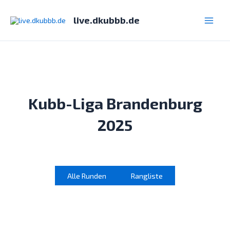
Zum
Inhalt
live.dkubbb.de
Main
springen
Men
Kubb-Liga Brandenburg
2025
Alle Runden
Rangliste