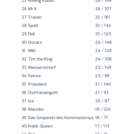
26
Mr.X
26 / 107
27
Trainer
25 / 161
28
Spaß
25 / 134
29
Didi
25 / 123
30
Oscars
24 / 148
31
Miki
24 / 128
32
Tim the King
24 / 108
33
Messerscharf
23 / 149
34
Fatma
23 / 99
35
Präsident
21 / 140
36
Ostfriesengott
21 / 93
37
Isa
20 / 87
38
Marinko
19 / 124
39
Das Gespenst des Kommunismus
18 / 77
40
Kubb-Queen
17 / 113
41
Phil
17 / 74