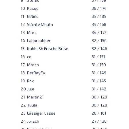
10
Klisqe
36 / 174
11
ElNiño
35 / 185
12
Sláinte Mhath
35 / 168
13
Marc
34 / 172
14
Laborkubber
32 / 156
15
Kubb-Sh Frische Brise
32 / 146
16
co
31 / 151
17
Marco
31 / 150
18
DerRayEy
31 / 149
19
Rox
31 / 145
20
Jule
31 / 142
21
Martin21
30 / 129
22
Tuula
30 / 128
23
Lässiger Lasse
28 / 161
24
Jörsch
27 / 138
25
Rolling Kubbs
26 / 144