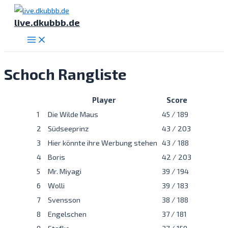
Zum
live.dkubbb.de
Inhalt
springen
Main
Menu
Schoch Rangliste
Player
Score
1
Die Wilde Maus
45 / 189
2
Südseeprinz
43 / 203
3
Hier könnte ihre Werbung stehen
43 / 188
4
Boris
42 / 203
5
Mr. Miyagi
39 / 194
6
Wolli
39 / 183
7
Svensson
38 / 188
8
Engelschen
37 / 181
9
Stefko
37 / 159