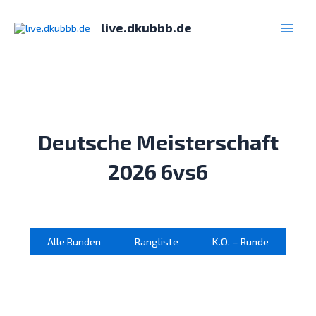
Zum
Inhalt
live.dkubbb.de
Main
springen
Men
Deutsche Meisterschaft
2026 6vs6
Alle Runden
Rangliste
K.O. – Runde